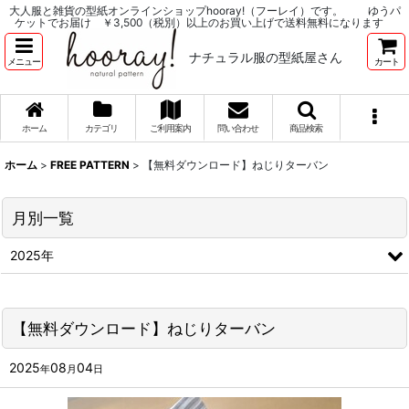
大人服と雑貨の型紙オンラインショップhooray!（フーレイ）です。 ゆうパ
ケットでお届け ￥3,500（税別）以上のお買い上げで送料無料になります
ナチュラル服の型紙屋さん
メニュー
カート
ホーム
カテゴリ
ご利用案内
問い合わせ
商品検索
ホーム
>
FREE PATTERN
>
【無料ダウンロード】ねじりターバン
月別一覧
2025年
【無料ダウンロード】ねじりターバン
2025
08
04
年
月
日