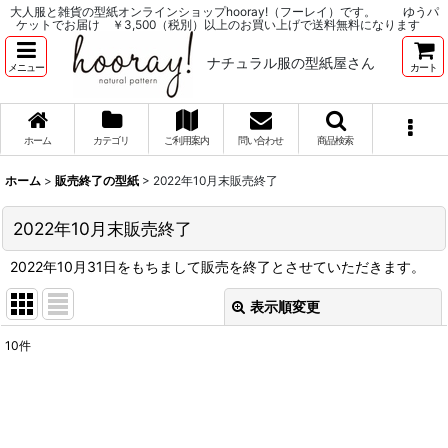
大人服と雑貨の型紙オンラインショップhooray!（フーレイ）です。 ゆうパ
ケットでお届け ￥3,500（税別）以上のお買い上げで送料無料になります
ナチュラル服の型紙屋さん
メニュー
カート
ホーム
カテゴリ
ご利用案内
問い合わせ
商品検索
ホーム
>
販売終了の型紙
>
2022年10月末販売終了
2022年10月末販売終了
2022年10月31日をもちまして販売を終了とさせていただきます。
表示順変更
閉じる
10
件
表示数
:
並び順
: