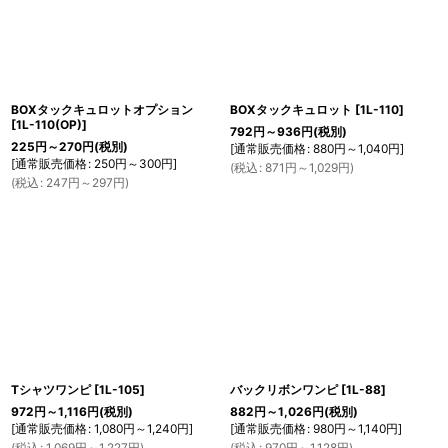
絞り込む
BOXタックキュロットオプション
BOXタックキュロット
[
1L-110
]
[
1L-110(OP)
]
792
円
～936
円
(税別)
225
円
～270
円
(税別)
[
通常販売価格
:
880
円
～1,040
円
]
[
通常販売価格
:
250
円
～300
円
]
(
税込
:
871
円
～1,029
円
)
(
税込
:
247
円
～297
円
)
Tシャツワンピ
[
1L-105
]
バックリボンワンピ
[
1L-88
]
972
円
～1,116
円
(税別)
882
円
～1,026
円
(税別)
[
通常販売価格
:
1,080
円
～1,240
円
]
[
通常販売価格
:
980
円
～1,140
円
]
(
税込
:
1,069
円
～1,227
円
)
(
税込
:
970
円
～1,128
円
)