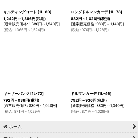
キルティングコート
[
1L-80
]
ロングドルマンカーデ
[
1L-78
]
1,242
円
～1,386
円
(税別)
882
円
～1,026
円
(税別)
[
通常販売価格
:
1,380
円
～1,540
円
]
[
通常販売価格
:
980
円
～1,140
円
]
(
税込
:
1,366
円
～1,524
円
)
(
税込
:
970
円
～1,128
円
)
ギャザーパンツ
[
1L-72
]
ドルマンカーデ
[
1L-46
]
792
円
～936
円
(税別)
792
円
～936
円
(税別)
[
通常販売価格
:
880
円
～1,040
円
]
[
通常販売価格
:
880
円
～1,040
円
]
(
税込
:
871
円
～1,029
円
)
(
税込
:
871
円
～1,029
円
)
ホーム