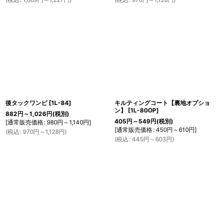
後タックワンピ
[
1L-84
]
キルティングコート【裏地オプショ
ン】
[
1L-80OP
]
882
円
～1,026
円
(税別)
405
円
～549
円
(税別)
[
通常販売価格
:
980
円
～1,140
円
]
[
通常販売価格
:
450
円
～610
円
]
(
税込
:
970
円
～1,128
円
)
(
税込
:
445
円
～603
円
)