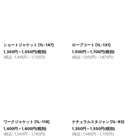
ショートジャケット
[
1L-147
]
ローブコート
[
1L-131
]
1,350
円
～1,550
円
(税別)
1,500
円
～1,700
円
(税別)
(
税込
:
1,485
円
～1,705
円
)
(
税込
:
1,650
円
～1,870
円
)
ワークジャケット
[
1L-119
]
ナチュラルスタジャン
[
1L-93
]
1,400
円
～1,600
円
(税別)
1,350
円
～1,550
円
(税別)
(
税込
:
1,540
円
～1,760
円
)
(
税込
:
1,485
円
～1,705
円
)