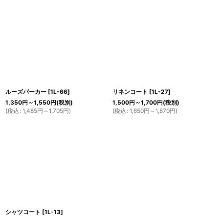
ルーズパーカー
[
1L-66
]
リネンコート
[
1L-27
]
1,350
円
～1,550
円
(税別)
1,500
円
～1,700
円
(税別)
(
税込
:
1,485
円
～1,705
円
)
(
税込
:
1,650
円
～1,870
円
)
シャツコート
[
1L-13
]