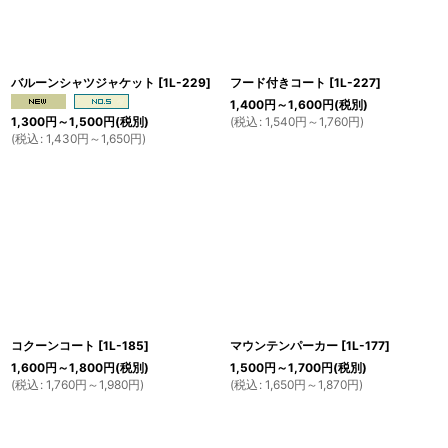
バルーンシャツジャケット
[
1L-229
]
フード付きコート
[
1L-227
]
1,400
円
～1,600
円
(税別)
(
税込
:
1,540
円
～1,760
円
)
1,300
円
～1,500
円
(税別)
(
税込
:
1,430
円
～1,650
円
)
コクーンコート
[
1L-185
]
マウンテンパーカー
[
1L-177
]
1,600
円
～1,800
円
(税別)
1,500
円
～1,700
円
(税別)
(
税込
:
1,760
円
～1,980
円
)
(
税込
:
1,650
円
～1,870
円
)