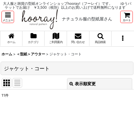
大人服と雑貨の型紙オンラインショップhooray!（フーレイ）です。 ゆうパ
ケットでお届け ￥3,500（税別）以上のお買い上げで送料無料になります
ナチュラル服の型紙屋さん
メニュー
カート
ホーム
カテゴリ
ご利用案内
問い合わせ
商品検索
ホーム
>
＜型紙＞アウター
>
ジャケット・コート
ジャケット・コート
表示順変更
閉じる
11
件
表示数
:
並び順
:
絞り込む