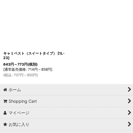
キャミベスト（スイートタイプ）
[
1L-
23
]
643
円
～773
円
(税別)
[
通常販売価格
:
714
円
～858
円
]
(
税込
:
707
円
～850
円
)
ホーム
Shopping Cart
マイページ
お気に入り