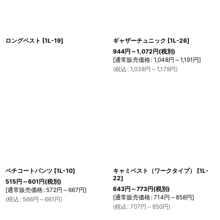
ロングベスト
[
1L-19
]
ギャザーチュニック
[
1L-26
]
944
円
～1,072
円
(税別)
[
通常販売価格
:
1,048
円
～1,191
円
]
(
税込
:
1,038
円
～1,179
円
)
ペチコートパンツ
[
1L-10
]
キャミベスト（ワークタイプ）
[
1L-
22
]
515
円
～601
円
(税別)
643
円
～773
円
(税別)
[
通常販売価格
:
572
円
～667
円
]
[
通常販売価格
:
714
円
～858
円
]
(
税込
:
566
円
～661
円
)
(
税込
:
707
円
～850
円
)