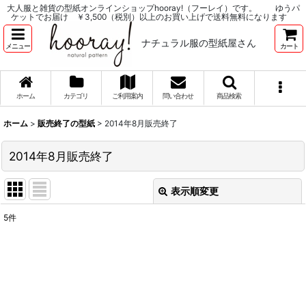
大人服と雑貨の型紙オンラインショップhooray!（フーレイ）です。 ゆうパ
ケットでお届け ￥3,500（税別）以上のお買い上げで送料無料になります
ナチュラル服の型紙屋さん
メニュー
カート
ホーム
カテゴリ
ご利用案内
問い合わせ
商品検索
ホーム
>
販売終了の型紙
>
2014年8月販売終了
2014年8月販売終了
表示順変更
閉じる
5
件
表示数
:
並び順
:
絞り込む