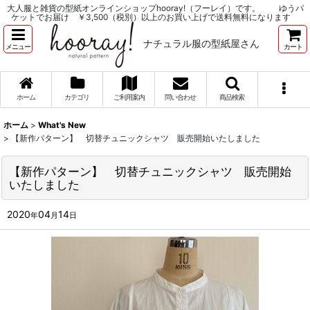
大人服と雑貨の型紙オンラインショップhooray!（フーレイ）です。 ゆうパ
ケットでお届け ￥3,500（税別）以上のお買い上げで送料無料になります
ナチュラル服の型紙屋さん
メニュー
カート
ホーム
カテゴリ
ご利用案内
問い合わせ
商品検索
ホーム
>
What's New
>
【新作パターン】 切替チュニックシャツ 販売開始いたしました
【新作パターン】 切替チュニックシャツ 販売開始
いたしました
2020
04
14
年
月
日