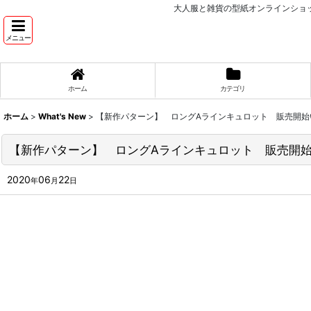
大人服と雑貨の型紙オンラインショッ
メニュー
ホーム
カテゴリ
ホーム
>
What's New
>
【新作パターン】 ロングAラインキュロット 販売開始
【新作パターン】 ロングAラインキュロット 販売開
2020
06
22
年
月
日