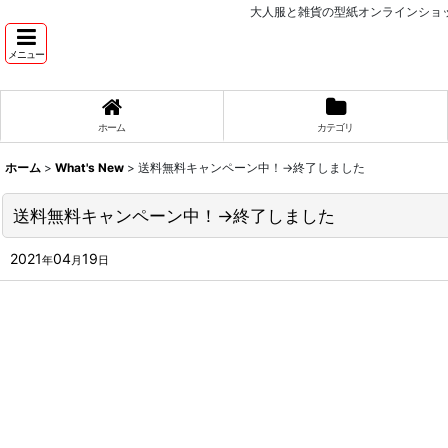
大人服と雑貨の型紙オンラインショッ
メニュー
ホーム
カテゴリ
ホーム
>
What's New
>
送料無料キャンペーン中！→終了しました
送料無料キャンペーン中！→終了しました
2021
04
19
年
月
日