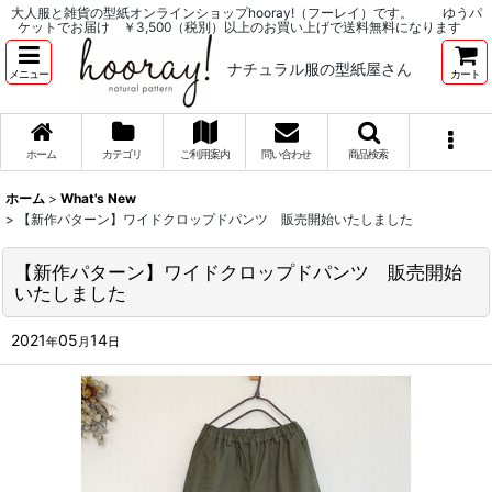
大人服と雑貨の型紙オンラインショップhooray!（フーレイ）です。 ゆうパ
ケットでお届け ￥3,500（税別）以上のお買い上げで送料無料になります
ナチュラル服の型紙屋さん
メニュー
カート
ホーム
カテゴリ
ご利用案内
問い合わせ
商品検索
ホーム
>
What's New
>
【新作パターン】ワイドクロップドパンツ 販売開始いたしました
【新作パターン】ワイドクロップドパンツ 販売開始
いたしました
2021
05
14
年
月
日