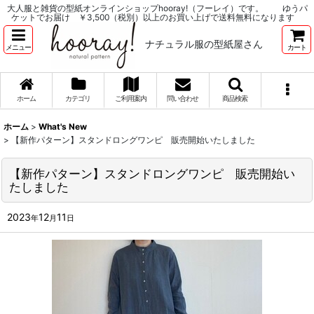
大人服と雑貨の型紙オンラインショップhooray!（フーレイ）です。 ゆうパ
ケットでお届け ￥3,500（税別）以上のお買い上げで送料無料になります
ナチュラル服の型紙屋さん
メニュー
カート
ホーム
カテゴリ
ご利用案内
問い合わせ
商品検索
ホーム
>
What's New
>
【新作パターン】スタンドロングワンピ 販売開始いたしました
【新作パターン】スタンドロングワンピ 販売開始い
たしました
2023
12
11
年
月
日