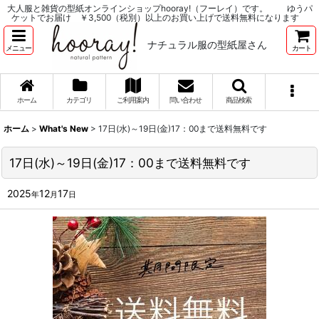
大人服と雑貨の型紙オンラインショップhooray!（フーレイ）です。 ゆうパ
ケットでお届け ￥3,500（税別）以上のお買い上げで送料無料になります
ナチュラル服の型紙屋さん
メニュー
カート
ホーム
カテゴリ
ご利用案内
問い合わせ
商品検索
ホーム
>
What's New
>
17日(水)～19日(金)17：00まで送料無料です
17日(水)～19日(金)17：00まで送料無料です
2025
12
17
年
月
日