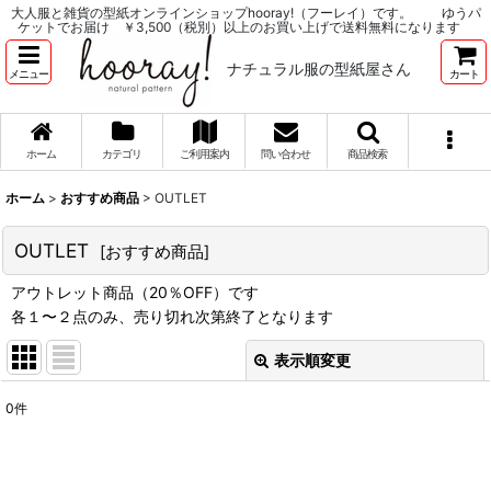
大人服と雑貨の型紙オンラインショップhooray!（フーレイ）です。 ゆうパ
ケットでお届け ￥3,500（税別）以上のお買い上げで送料無料になります
ナチュラル服の型紙屋さん
メニュー
カート
ホーム
カテゴリ
ご利用案内
問い合わせ
商品検索
ホーム
>
おすすめ商品
>
OUTLET
OUTLET
[
おすすめ商品
]
アウトレット商品（20％OFF）です
各１〜２点のみ、売り切れ次第終了となります
表示順変更
閉じる
0
件
表示数
:
並び順
: