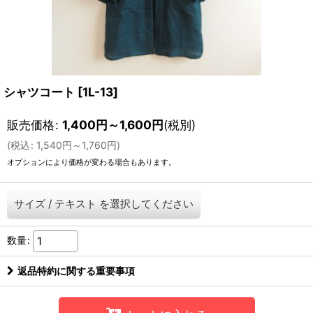
シャツコート
[
1L-13
]
販売価格
:
1,400
円
～1,600
円
(税別)
(
税込
:
1,540
円
～1,760
円
)
オプションにより価格が変わる場合もあります。
サイズ
/
テキスト
を選択してください
数量
:
返品特約に関する重要事項