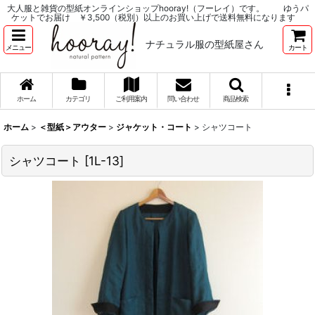
大人服と雑貨の型紙オンラインショップhooray!（フーレイ）です。 ゆうパ
ケットでお届け ￥3,500（税別）以上のお買い上げで送料無料になります
ナチュラル服の型紙屋さん
メニュー
カート
ホーム
カテゴリ
ご利用案内
問い合わせ
商品検索
ホーム
>
＜型紙＞アウター
>
ジャケット・コート
>
シャツコート
シャツコート
[
1L-13
]