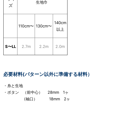
生地巾
ズ
140cm
110cm〜
130cm〜
以上
S〜LL
2.7m
2.2m
2.0m
必要材料(パターン以外に準備する材料）
・糸と生地
・ボタン （前中心） 28mm 1ヶ
(袖口） 18mm 2ヶ