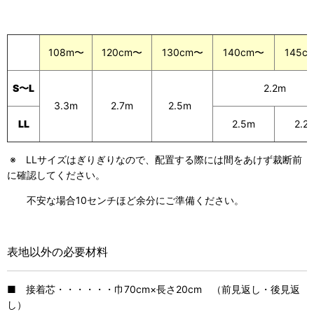
108m〜
145c
120cm〜
130cm〜
140cm〜
2.2m
S〜L
2.7m
2.5m
3.3m
2.5m
2.2
LL
※ LLサイズはぎりぎりなので、配置する際には間をあけず裁断前
に確認してください。
不安な場合10センチほど余分にご準備ください。
表地以外の必要材料
■ 接着芯・・・・・・巾70cm×長さ20cm （前見返し・後見返
し）