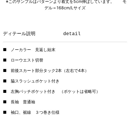
※このサンプルはパターンより着丈を5cm伸ばしています。 モ
デル＝168cm/Lサイズ
ディテール説明
detail
■ ノーカラー 見返し始末
■ ローウエスト切替
■ 前後スカート部分タック2本（左右で4本）
■ 脇スラッシュポケット付き
■ 左胸パッチポケット付き （ポケットは省略可）
■ 長袖 普通袖
■ 袖口、裾線 ３つ巻き仕様