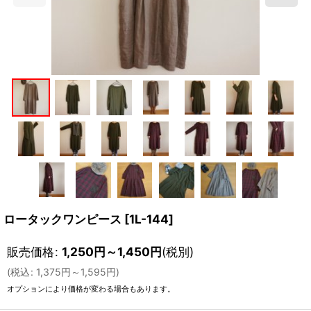
ロータックワンピース
[
1L-144
]
販売価格
:
1,250
円
～1,450
円
(税別)
(
税込
:
1,375
円
～1,595
円
)
オプションにより価格が変わる場合もあります。