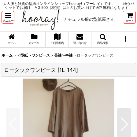
大人服と雑貨の型紙オンラインショップhooray!（フーレイ）です。 ゆうパ
ケットでお届け ￥3,500（税別）以上のお買い上げで送料無料になります
ナチュラル服の型紙屋さん
メニュー
カート
ホーム
カテゴリ
ご利用案内
問い合わせ
商品検索
ホーム
>
＜型紙＞ワンピース
>
長袖〜半袖
>
ロータックワンピース
ロータックワンピース
[
1L-144
]