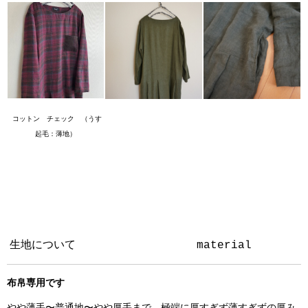
コットン チェック （うす
起毛：薄地）
生地について
material
布帛専用です
やや薄手〜普通地〜やや厚手まで 極端に厚すぎず薄すぎずの厚み