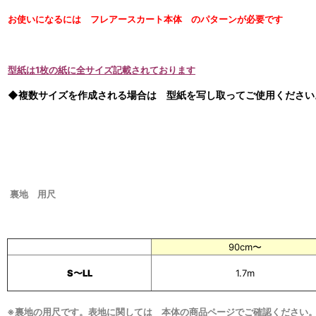
お使いになるには
フレアースカート
本体 のパターンが必要です
型紙は1枚の紙に全サイズ記載されております
◆複数サイズを作成される場合は 型紙を写し取ってご使用ください
裏地
用尺
90cm〜
S〜LL
1.7m
※裏地の用尺です。表地に関しては 本体の商品ページでご確認ください