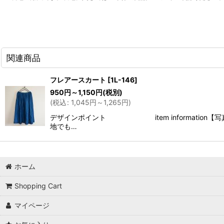
関連商品
フレアースカート
[
1L-146
]
950
円
～1,150
円
(税別)
(
税込
:
1,045
円
～1,265
円
)
デザインポイント item information【
地でも…
ホーム
Shopping Cart
マイページ