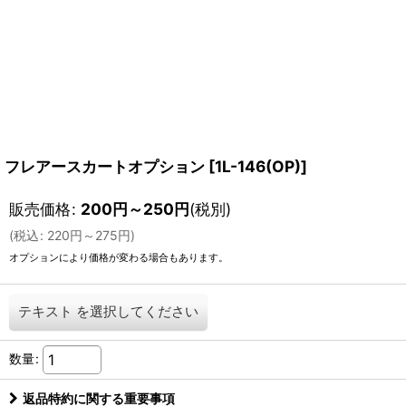
フレアースカートオプション
[
1L-146(OP)
]
販売価格
:
200
円
～250
円
(税別)
(
税込
:
220
円
～275
円
)
オプションにより価格が変わる場合もあります。
テキスト
を選択してください
数量
:
返品特約に関する重要事項