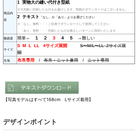
1 実物大の縫い代付き型紙
※大判紙へ印刷したものをお届けします。型紙のダウンロードはございません。
商品内
2 テキスト
「なし」か「あり」よりお選びください
容
※「なし」無料・・・ご自身でダウンロードして使用してください
「あり」有料・・・印刷したものを購入しパターンに同封いたします
簡単←
１ ２
３
４
５
→難しい
難易度
S M L LL 4サイズ展開
S〜M/L〜LL 2サイズ展
サイズ
開
布帛専用
/
布帛・ニット兼用
/
ニット専用
生地
【写真モデルはすべて168cm Lサイズ着用】
デザインポイント