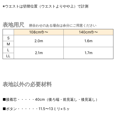
※ウエストは切替位置（ウエストよりやや上）で計測
表地用尺
柄合わせのある場合は余分にご用意ください
108cm巾〜
140cm巾〜
S
2.0m
1.6m
M
L
2.1m
1.7m
LL
表地以外の必要材料
■接着芯・・・・・40cm（後ろ端・前見返し・後見返し）
■ボタン・・・・・・11.5〜13ミリ×５ヶ