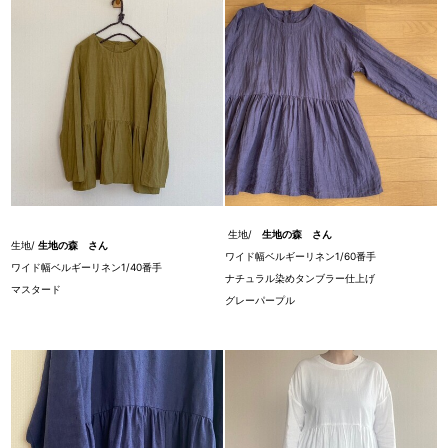
生地/
生地の森 さん
生地/
生地の森 さん
ワイド幅ベルギーリネン1/60番手
ワイド幅ベルギーリネン1/40番手
ナチュラル染めタンブラー仕上げ
マスタード
グレーパープル