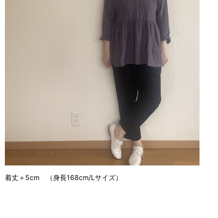
着丈＋5cm （身長168cm/Lサイズ）