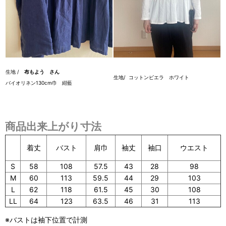
生地 /
布もよう さん
生地/ コットンビエラ ホワイト
バイオリネン130cm巾 紺藍
商品出来上がり寸法
着丈
袖口
ウエスト
バスト
肩巾
袖丈
S
58
108
57.5
43
28
98
M
60
113
59.5
44
29
103
L
62
118
61.5
45
30
108
LL
64
123
63.5
46
31
113
※バストは袖下位置で計測