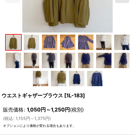
ウエストギャザーブラウス
[
1L-183
]
販売価格
:
1,050
円
～1,250
円
(税別)
(
税込
:
1,155
円
～1,375
円
)
オプションにより価格が変わる場合もあります。