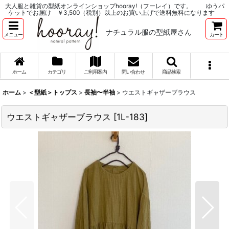
大人服と雑貨の型紙オンラインショップhooray!（フーレイ）です。 ゆうパ
ケットでお届け ￥3,500（税別）以上のお買い上げで送料無料になります
ナチュラル服の型紙屋さん
メニュー
カート
ホーム
カテゴリ
ご利用案内
問い合わせ
商品検索
ホーム
>
＜型紙＞トップス
>
長袖〜半袖
>
ウエストギャザーブラウス
ウエストギャザーブラウス
[
1L-183
]