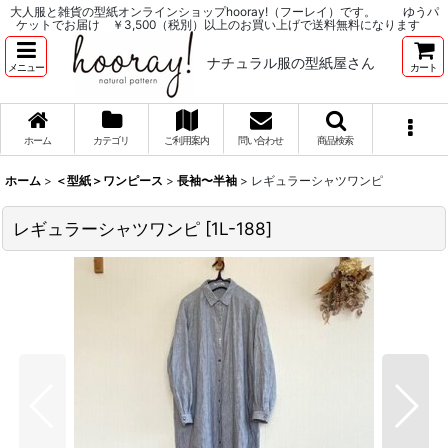
大人服と雑貨の型紙オンラインショップhooray!（フーレイ）です。 ゆうパ
ケットでお届け ￥3,500（税別）以上のお買い上げで送料無料になります
ナチュラル服の型紙屋さん
メニュー
カート
ホーム
カテゴリ
ご利用案内
問い合わせ
商品検索
ホーム
>
＜型紙＞ワンピース
>
長袖〜半袖
>
レギュラーシャツワンピ
レギュラーシャツワンピ
[
1L-188
]