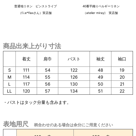
普通地リネン ピンストライプ
40番平織りベルギーリネン
（f.i.e*flaxさん）実店舗
（atelier miray) 実店舗
商品出来上がり寸法
着丈
肩巾
袖口
バスト
袖丈
S
111
54
122
48
19
M
114
55
126
49
20
L
117
56
130
50
21
LL
120
57
134
51
22
・バストはタック分量も含みます。
表地用尺
柄合わせのある場合は余分にご用意ください