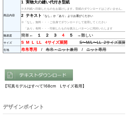
1 実物大の縫い代付き型紙
※大判紙へ印刷したものをお届けします。型紙のダウンロードはございません。
2 テキスト
商品内容
「なし」か「あり」よりお選びください
※「なし」無料・・・ご自身でダウンロードして使用してください
「あり」有料・・・印刷したものを購入しパターンに同封いたします
簡単←
１ ２
３
４
５
→難しい
難易度
S M L LL 4サイズ展開
S〜M/L〜LL 2サイズ展開
サイズ
布帛専用
/
布帛・ニット兼用
/
ニット専用
生地
【写真モデルはすべて168cm Lサイズ着用】
デザインポイント