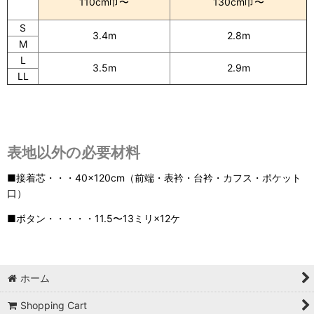
110cm巾〜
130cm巾〜
S
3.4m
2.8m
M
L
3.5m
2.9m
LL
表地以外の必要材料
■接着芯・・・40×120cm（前端・表衿・台衿・カフス・ポケット
口）
■ボタン・・・・・11.5〜13ミリ×12ケ
ホーム
Shopping Cart