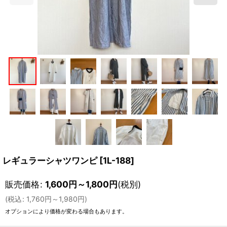
レギュラーシャツワンピ
[
1L-188
]
販売価格
:
1,600
円
～1,800
円
(税別)
(
税込
:
1,760
円
～1,980
円
)
オプションにより価格が変わる場合もあります。