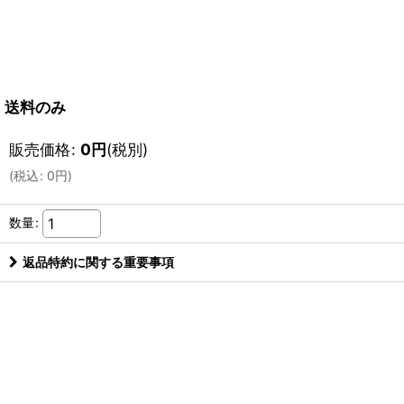
送料のみ
販売価格
:
0
円
(税別)
(
税込
:
0
円
)
数量
:
返品特約に関する重要事項