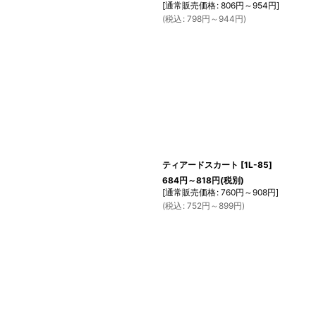
[
通常販売価格
:
806
円
～954
円
]
(
税込
:
798
円
～944
円
)
ティアードスカート
[
1L-85
]
684
円
～818
円
(税別)
[
通常販売価格
:
760
円
～908
円
]
(
税込
:
752
円
～899
円
)