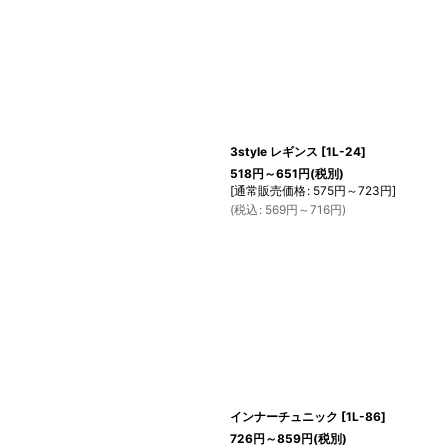
3style レギンス
[
1L-24
]
518
円
～651
円
(税別)
[
通常販売価格
:
575
円
～723
円
]
(
税込
:
569
円
～716
円
)
インナーチュニック
[
1L-86
]
726
円
～859
円
(税別)