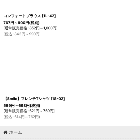
コンフォートブラウス
[
1L-42
]
767
円
～900
円
(税別)
[
通常販売価格
:
852
円
～1,000
円
]
(
税込
:
843
円
～990
円
)
【Smile】フレンチTシャツ
[
1S-02
]
559
円
～693
円
(税別)
[
通常販売価格
:
621
円
～769
円
]
(
税込
:
614
円
～762
円
)
ホーム