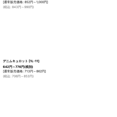
[
通常販売価格
:
852
円
～1,000
円
]
(
税込
:
843
円
～990
円
)
デニムキュロット
[
1L-11
]
642
円
～776
円
(税別)
[
通常販売価格
:
713
円
～862
円
]
(
税込
:
706
円
～853
円
)