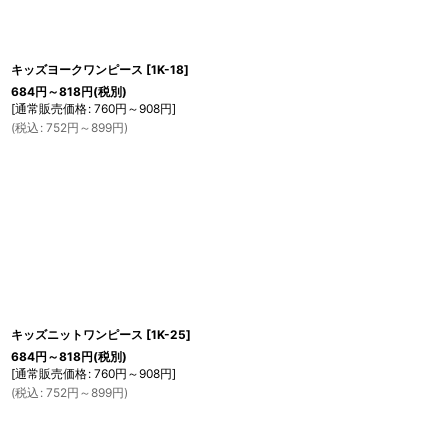
キッズヨークワンピース
[
1K-18
]
684
円
～818
円
(税別)
[
通常販売価格
:
760
円
～908
円
]
(
税込
:
752
円
～899
円
)
キッズニットワンピース
[
1K-25
]
684
円
～818
円
(税別)
[
通常販売価格
:
760
円
～908
円
]
(
税込
:
752
円
～899
円
)