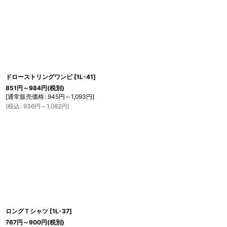
ドローストリングワンピ
[
1L-41
]
851
円
～984
円
(税別)
[
通常販売価格
:
945
円
～1,093
円
]
(
税込
:
936
円
～1,082
円
)
ロングＴシャツ
[
1L-37
]
767
円
～900
円
(税別)