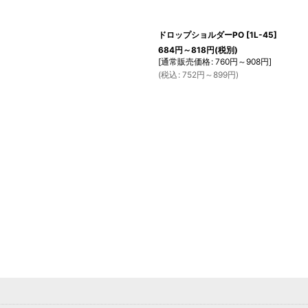
ドロップショルダーPO
[
1L-45
]
684
円
～818
円
(税別)
[
通常販売価格
:
760
円
～908
円
]
(
税込
:
752
円
～899
円
)