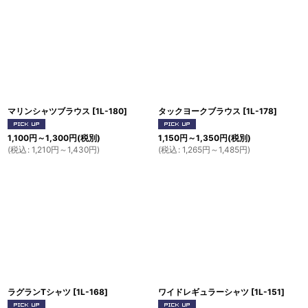
マリンシャツブラウス
[
1L-180
]
タックヨークブラウス
[
1L-178
]
1,100
円
～1,300
円
(税別)
1,150
円
～1,350
円
(税別)
(
税込
:
1,210
円
～1,430
円
)
(
税込
:
1,265
円
～1,485
円
)
ラグランTシャツ
[
1L-168
]
ワイドレギュラーシャツ
[
1L-151
]