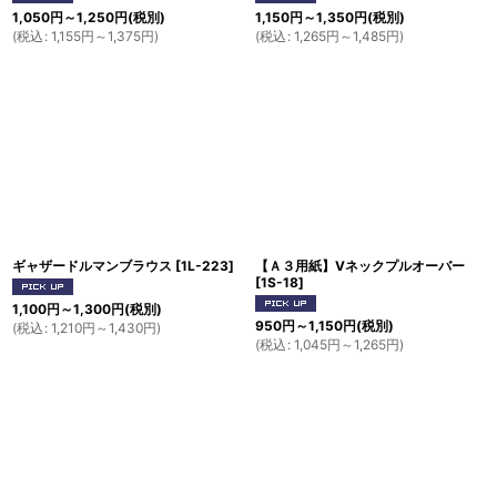
1,050
円
～1,250
円
(税別)
1,150
円
～1,350
円
(税別)
(
税込
:
1,155
円
～1,375
円
)
(
税込
:
1,265
円
～1,485
円
)
ギャザードルマンブラウス
[
1L-223
]
【Ａ３用紙】Vネックプルオーバー
[
1S-18
]
1,100
円
～1,300
円
(税別)
950
円
～1,150
円
(税別)
(
税込
:
1,210
円
～1,430
円
)
(
税込
:
1,045
円
～1,265
円
)