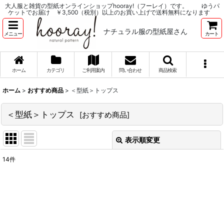
大人服と雑貨の型紙オンラインショップhooray!（フーレイ）です。 ゆうパ
ケットでお届け ￥3,500（税別）以上のお買い上げで送料無料になります
ナチュラル服の型紙屋さん
メニュー
カート
ホーム
カテゴリ
ご利用案内
問い合わせ
商品検索
ホーム
>
おすすめ商品
>
＜型紙＞トップス
＜型紙＞トップス
[
おすすめ商品
]
表示順変更
閉じる
14
件
サブカテゴリ
:
表示数
: