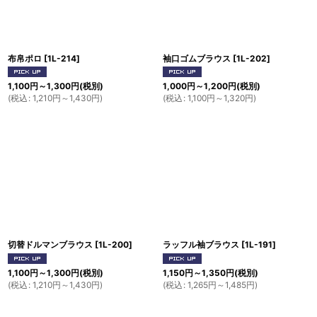
並び順
:
絞り込む
布帛ポロ
[
1L-214
]
袖口ゴムブラウス
[
1L-202
]
1,100
円
～1,300
円
(税別)
1,000
円
～1,200
円
(税別)
(
税込
:
1,210
円
～1,430
円
)
(
税込
:
1,100
円
～1,320
円
)
切替ドルマンブラウス
[
1L-200
]
ラッフル袖ブラウス
[
1L-191
]
1,100
円
～1,300
円
(税別)
1,150
円
～1,350
円
(税別)
(
税込
:
1,210
円
～1,430
円
)
(
税込
:
1,265
円
～1,485
円
)