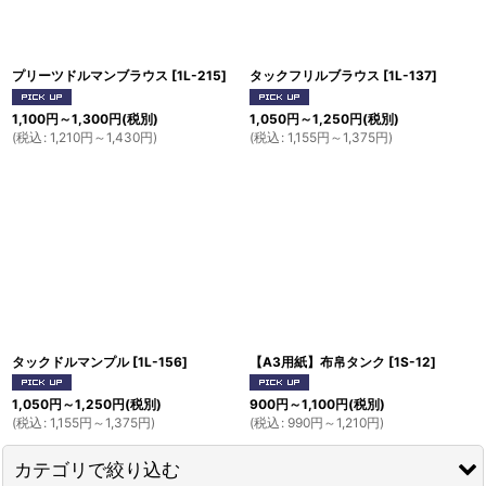
プリーツドルマンブラウス
[
1L-215
]
タックフリルブラウス
[
1L-137
]
1,100
円
～1,300
円
(税別)
1,050
円
～1,250
円
(税別)
(
税込
:
1,210
円
～1,430
円
)
(
税込
:
1,155
円
～1,375
円
)
タックドルマンプル
[
1L-156
]
【A3用紙】布帛タンク
[
1S-12
]
1,050
円
～1,250
円
(税別)
900
円
～1,100
円
(税別)
(
税込
:
1,155
円
～1,375
円
)
(
税込
:
990
円
～1,210
円
)
カテゴリで絞り込む