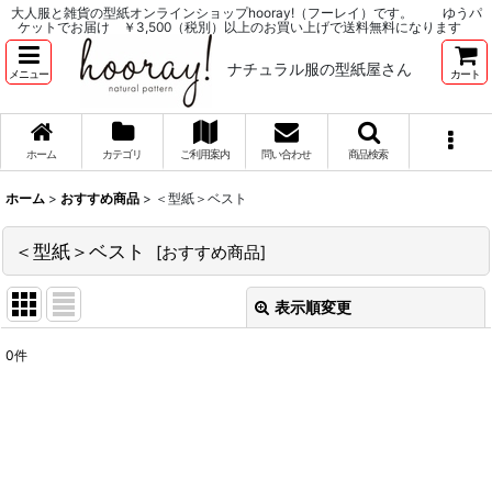
大人服と雑貨の型紙オンラインショップhooray!（フーレイ）です。 ゆうパ
ケットでお届け ￥3,500（税別）以上のお買い上げで送料無料になります
ナチュラル服の型紙屋さん
メニュー
カート
ホーム
カテゴリ
ご利用案内
問い合わせ
商品検索
ホーム
>
おすすめ商品
>
＜型紙＞ベスト
＜型紙＞ベスト
[
おすすめ商品
]
表示順変更
閉じる
0
件
表示数
:
並び順
:
絞り込む